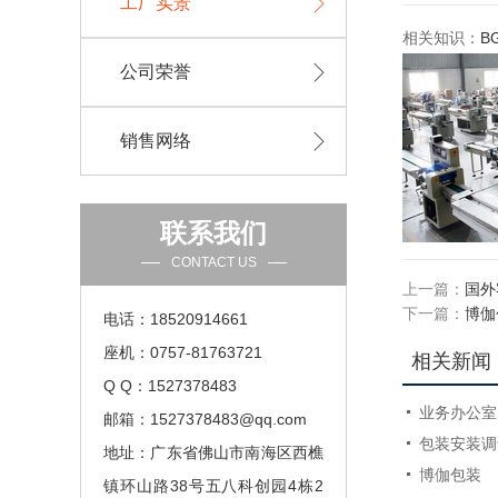
工厂实景
相关知识：
B
公司荣誉
销售网络
联系我们
CONTACT US
上一篇：
国外
下一篇：
博伽
电话：18520914661
座机：0757-81763721
相关新闻
Q Q：1527378483
业务办公室
邮箱：1527378483@qq.com
包装安装调
地址：广东省佛山市南海区西樵
博伽包装
镇环山路38号五八科创园4栋2