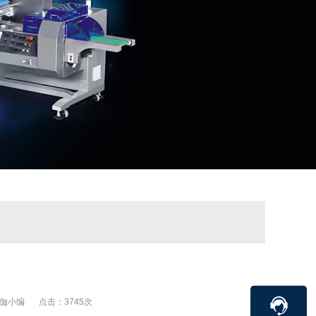
伽小编
点击：3745次