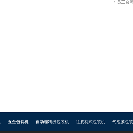
员工合
机
五金包装机
自动理料线包装机
往复枕式包装机
气泡膜包装