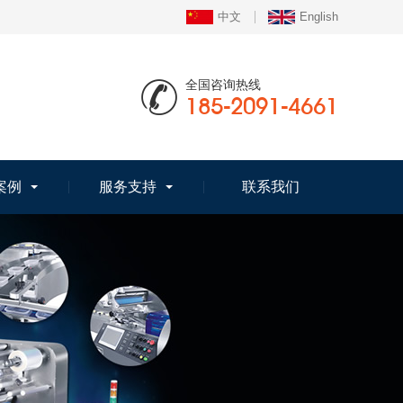
中文
English
全国咨询热线
185-2091-4661
案例
服务支持
联系我们