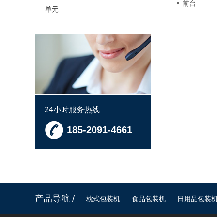
前台
单元
24小时服务热线
185-2091-4661
产品导航 /
枕式包装机
食品包装机
日用品包装