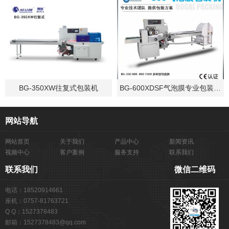
BG-350XW往复式包装机
BG-600XDSF气泡膜专业包装机设备
网站导航
网站首页
关于我们
产品中心
新闻资讯
视频中心
客户案例
服务支持
联系我们
联系我们
微信二维码
电话：18520914661
座机：0757-81763721
Q Q：1527378483
邮箱：1527378483@qq.com